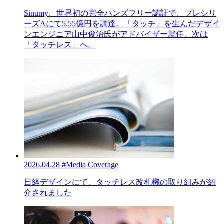
Sinumy、世界初の完全ハンズフリー認証で、プレシリ
ーズAにて5.55億円を調達。「タッチ」を生んだデザイ
ンエンジニア山中俊治氏がアドバイザー就任、次は
「タッチレス」へ。
2026.04.28
#Media Coverage
日経デザインにて、タッチレス改札機の取り組みが紹
介されました