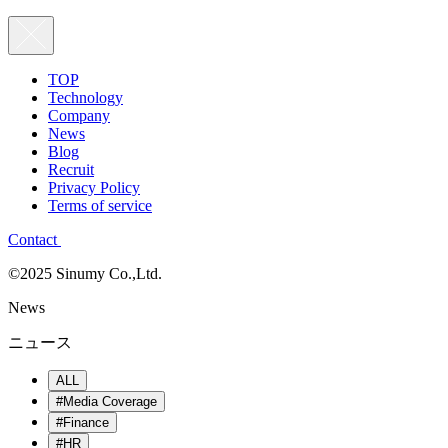
TOP
Technology
Company
News
Blog
Recruit
Privacy Policy
Terms of service
Contact
©2025 Sinumy Co.,Ltd.
News
ニュース
ALL
#Media Coverage
#Finance
#HR