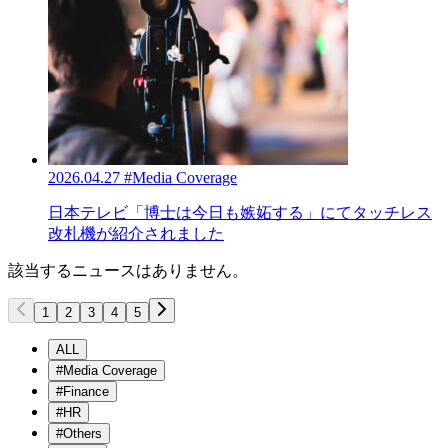
2026.04.27
#Media Coverage
日本テレビ「博士は今日も嫉妬する」にてタッチレス
改札機が紹介されました
該当するニュースはありません。
1
2
3
4
5
ALL
#Media Coverage
#Finance
#HR
#Others