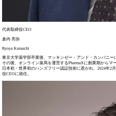
代表取締役CEO
倉内 亮弥
Ryoya Kurauchi
東京大学薬学部卒業後、マッキンゼー・アンド・カンパニー
その後、オンライン薬局を運営するPharmaXに創業期か
日本初・世界初のハンズフリー認証技術に惹かれ、2024年2月
役CEOに就任。