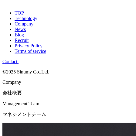
TOP
Technology
Company
News
Blog
Recruit
Privacy Policy
Terms of service
Contact
©2025 Sinumy Co.,Ltd.
Company
会社概要
Management Team
マネジメントチーム