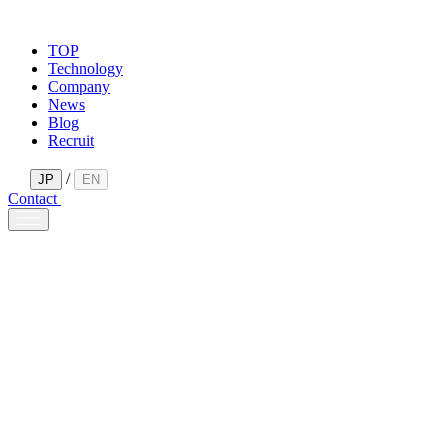
TOP
Technology
Company
News
Blog
Recruit
/
JP
EN
Contact