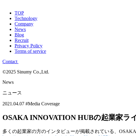
TOP
Technology
Company
News
Blog
Recruit
Privacy Policy
Terms of service
Contact
©2025 Sinumy Co.,Ltd.
News
ニュース
2021.04.07
#Media Coverage
OSAKA INNOVATION HUBの起
多くの起業家の方のインタビューが掲載されている、OSAKA 