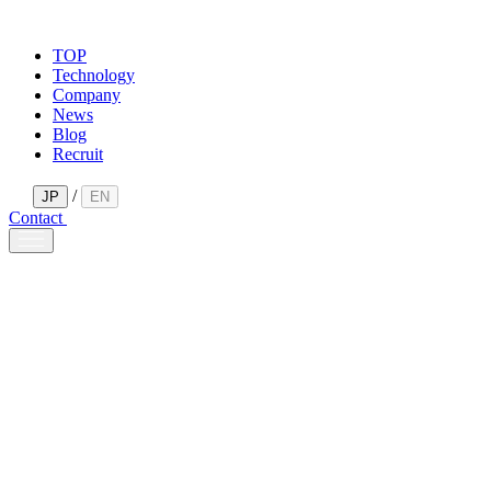
TOP
Technology
Company
News
Blog
Recruit
/
JP
EN
Contact