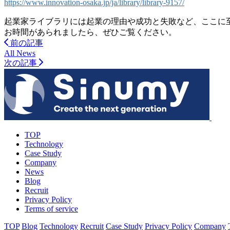
https://www.innovation-osaka.jp/ja/library/library-9157/
起業家ライブラリには起業の理由や成功と失敗など、ここに
お時間があられましたら、ぜひご覧ください。
前の記事
All News
次の記事
TOP
Technology
Case Study
Company
News
Blog
Recruit
Privacy Policy
Terms of service
TOP
Blog
Technology
Recruit
Case Study
Privacy Policy
Company