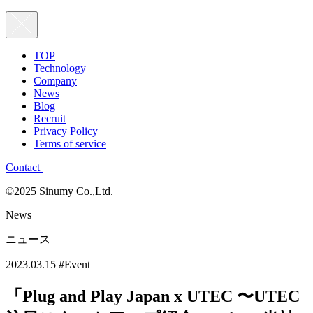
TOP
Technology
Company
News
Blog
Recruit
Privacy Policy
Terms of service
Contact
©2025 Sinumy Co.,Ltd.
News
ニュース
2023.03.15
#Event
「Plug and Play Japan x UTEC 〜UTEC