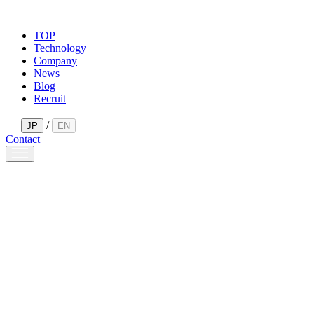
TOP
Technology
Company
News
Blog
Recruit
/
JP
EN
Contact