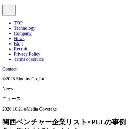
TOP
Technology
Company
News
Blog
Recruit
Privacy Policy
Terms of service
Contact
©2025 Sinumy Co.,Ltd.
News
ニュース
2020.10.21
#Media Coverage
関西ベンチャー企業リスト×PLLの事例