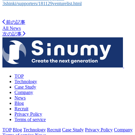
3shinki/supporters/181129venturelist.html
前の記事
All News
次の記事
TOP
Technology
Case Study
Company
News
Blog
Recruit
Privacy Policy
Terms of service
TOP
Blog
Technology
Recruit
Case Study
Privacy Policy
Company