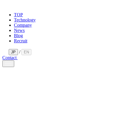
TOP
Technology
Company
News
Blog
Recruit
/
JP
EN
Contact