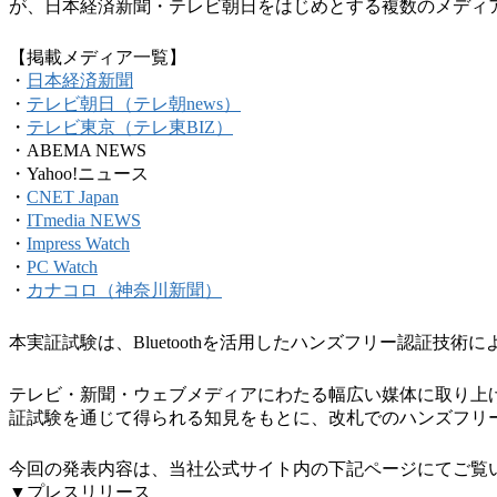
が、日本経済新聞・テレビ朝日をはじめとする複数のメディ
【掲載メディア一覧】
・
日本経済
新聞
・
テレビ朝日（テレ朝news）
・
テレビ東京（テレ東BIZ）
・ABEMA NEWS
・Yahoo!ニュース
・
CNET Japan
・
ITmedia NEWS
・
Impress Watch
・
PC Watch
・
カナコロ（神奈川新聞）
本実証試験は、Bluetoothを活用したハンズフリー認証
テレビ・新聞・ウェブメディアにわたる幅広い媒体に取り上
証試験を通じて得られる知見をもとに、改札でのハンズフリ
今回の発表内容は、当社公式サイト内の下記ページにてご覧
▼プレスリリース