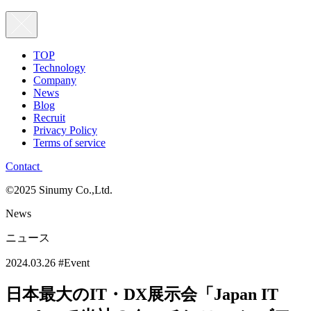
TOP
Technology
Company
News
Blog
Recruit
Privacy Policy
Terms of service
Contact
©2025 Sinumy Co.,Ltd.
News
ニュース
2024.03.26
#Event
日本最大のIT・DX展示会「Japan IT