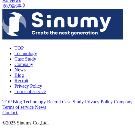
All News
次の記事
TOP
Technology
Case Study
Company
News
Blog
Recruit
Privacy Policy
Terms of service
TOP
Blog
Technology
Recruit
Case Study
Privacy Policy
Company
Terms of service
News
Contact
©2025 Sinumy Co.,Ltd.