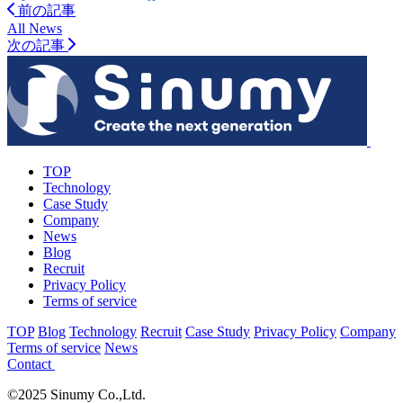
前の記事
All News
次の記事
TOP
Technology
Case Study
Company
News
Blog
Recruit
Privacy Policy
Terms of service
TOP
Blog
Technology
Recruit
Case Study
Privacy Policy
Company
Terms of service
News
Contact
©2025 Sinumy Co.,Ltd.