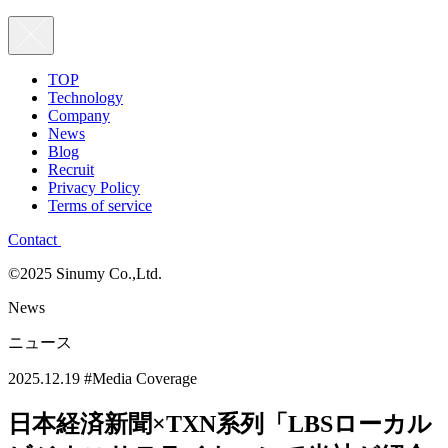
TOP
Technology
Company
News
Blog
Recruit
Privacy Policy
Terms of service
Contact
©2025 Sinumy Co.,Ltd.
News
ニュース
2025.12.19
#Media Coverage
日本経済新聞×TXN系列「LBSローカル