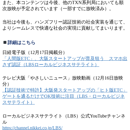
また、本コンテンツは今後、他のTXN系列局においても順
次放映が予定されています（一部すでに放映済み）。
当社は今後も、ハンズフリー認証技術の社会実装を通じて、
よりシームレスで快適な社会の実現に貢献してまいります。
詳細はこちら
日経電子版（12月17日掲載分）
「人間版ETC」、大阪スタートアップが普及狙う スマホ出
さず認証（LBSローカルビジネスサテライト）
テレビ大阪「やさしいニュース」放映動画（12月16日放映
分）
【認証技術で特許】大阪発スタートアップの「ヒト版ETC」
ゲートを通るだけでOK技術に注目（LBS・ローカルビジネ
スサテライト）
ローカルビジネスサテライト（LBS）公式YouTubeチャンネ
ル
https://channel.nikkei.co.jp/LBS/