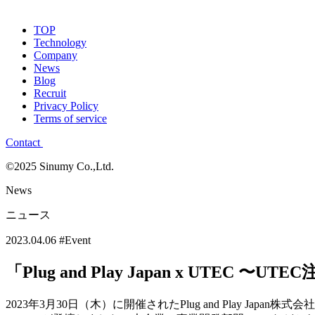
TOP
Technology
Company
News
Blog
Recruit
Privacy Policy
Terms of service
Contact
©2025 Sinumy Co.,Ltd.
News
ニュース
2023.04.06
#Event
「Plug and Play Japan x U
2023年3月30日（木）に開催されたPlug and Play Japan