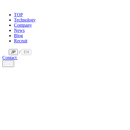
TOP
Technology
Company
News
Blog
Recruit
/
JP
EN
Contact