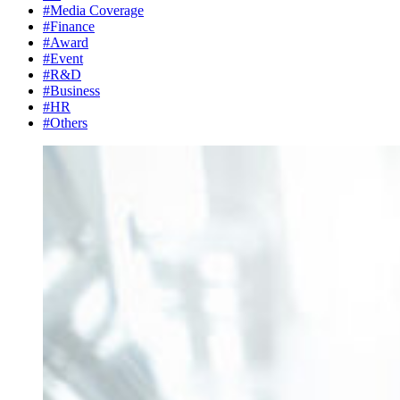
#Media Coverage
#Finance
#Award
#Event
#R&D
#Business
#HR
#Others