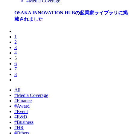
#Media Coverage
OSAKA INNOVATION HUBの起業家ライブラリに掲
載されました
1
2
3
4
5
6
7
8
All
#Media Coverage
#Finance
#Award
#Event
#R&D
#Business
#HR
#Others